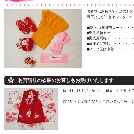
お着物はお持ちで不足のもの
当店だけができるレンタルシ
■3才女児用被布コート・・・・
■男児用袴セット・・・・・・
■男児用羽織・・・・・・・・
■草履又は雪駄・・・・・・・
■バック又は巾着・・・・・・
お宮詣りの衣装のお直しもお受けいたします
肩上げ、腰上げ、裾上げ、袖直しなど他店
丸洗い・シミ抜きなどがございましたらド