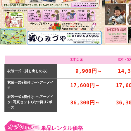
3才女児 3才・5
9,900円～ 14,
衣装一式（貸し出しのみ）
衣装一式+着付け+ヘアーメイ
17,600円～ 17,
ク
衣装一式+着付け+ヘアーメイ
36,300円～ 36,
ク+写真セット+六つ切り2ポ
ーズ
単品レンタル価格