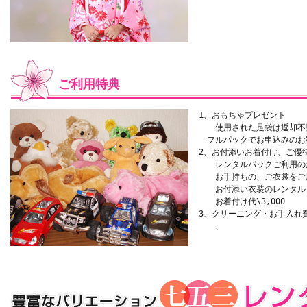
ご利用特典
1、おもちゃプレゼント
使用された足袋は返却不
フルパックでお申込みのお
2、お付添いお着付け、ご優
レンタルパックご利用の
お手持ちの、ご衣裳をご
お付添い衣装のレンタルも
お着付け代\3,000
3、クリーニング・お手入れ
、