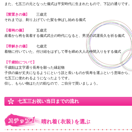
また、七五三の元となった儀式は平安時代に生まれたもので、下記の通りです。
【髪置きの儀】
三歳児
それまでは、剃り上げていた髪を伸ばし始める儀式
【着袴の儀】
五歳児
産着から袴を装着する儀式武士の時代になると、男児の武運長久を祈る儀式
【帯解きの儀】
七歳児
着物に付いていた、付け紐をはずして帯を締め大人の仲間入りをする儀式
【千歳飴について】
千歳飴は文字通り長寿を願った縁起物
子供の歯が丈夫になるようにという説と長いものが長寿を運ぶという意味から、
七五三に使われるようになったようです。
但し、もらい物はただの飴なので、ご自分で買いましょう。
七五三お祝い当日までの流れ
晴れ着(衣装)を選ぶ