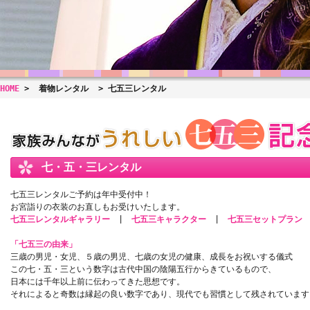
HOME
>
着物レンタル
> 七五三レンタル
七・五・三レンタル
七五三レンタルご予約は年中受付中！
お宮詣りの衣装のお直しもお受けいたします。
七五三レンタルギャラリー
|
七五三キャラクター
|
七五三セットプラン
「七五三の由来」
三歳の男児・女児、５歳の男児、七歳の女児の健康、成長をお祝いする儀式
この七・五・三という数字は古代中国の陰陽五行からきているもので、
日本には千年以上前に伝わってきた思想です。
それによると奇数は縁起の良い数字であり、現代でも習慣として残されています