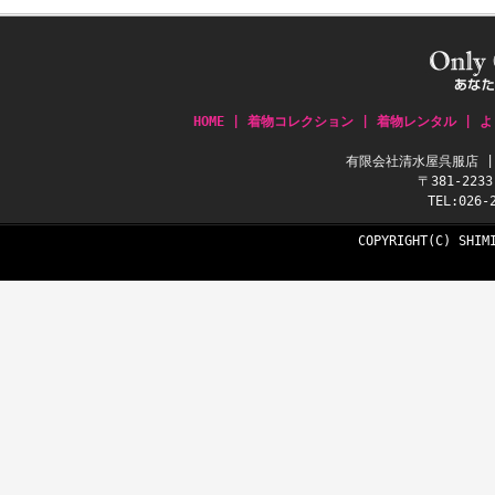
HOME
|
着物コレクション
|
着物レンタル
|
よ
有限会社清水屋呉服店 
〒381-22
TEL:026-
COPYRIGHT(C) SHIM