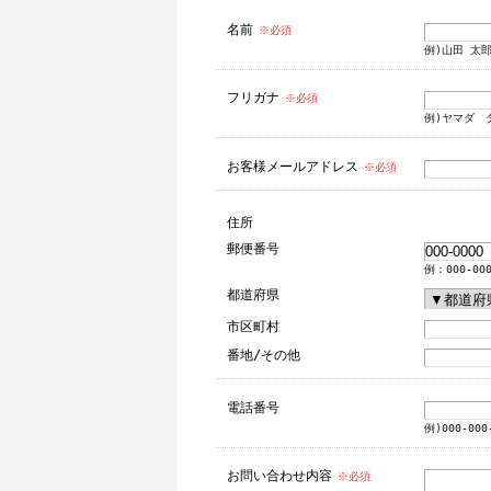
名前
※必須
例)山田 太
フリガナ
※必須
例)ヤマダ 
お客様メールアドレス
※必須
住所
郵便番号
例：000-00
都道府県
市区町村
番地/その他
電話番号
例)000-000
お問い合わせ内容
※必須